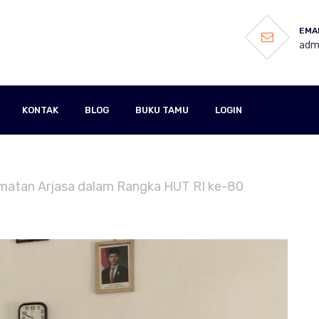
EMAI
admi
KONTAK
BLOG
BUKU TAMU
LOGIN
amatan Arjasa dalam Rangka HUT RI ke-80