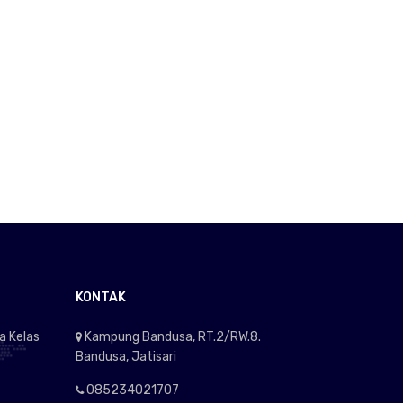
KONTAK
a Kelas
Kampung Bandusa, RT.2/RW.8.
Bandusa, Jatisari
085234021707