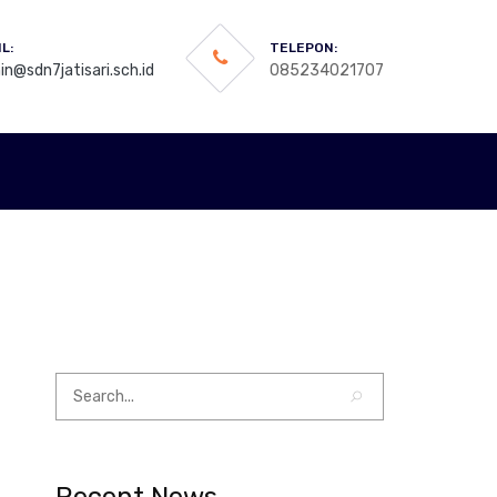
L:
TELEPON:
n@sdn7jatisari.sch.id
085234021707