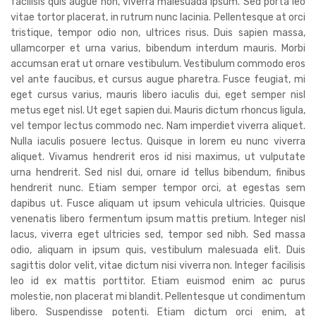
facilisis quis augue non, viverra malesuada ipsum. Sed porta leo
vitae tortor placerat, in rutrum nunc lacinia. Pellentesque at orci
tristique, tempor odio non, ultrices risus. Duis sapien massa,
ullamcorper et urna varius, bibendum interdum mauris. Morbi
accumsan erat ut ornare vestibulum. Vestibulum commodo eros
vel ante faucibus, et cursus augue pharetra. Fusce feugiat, mi
eget cursus varius, mauris libero iaculis dui, eget semper nisl
metus eget nisl. Ut eget sapien dui. Mauris dictum rhoncus ligula,
vel tempor lectus commodo nec. Nam imperdiet viverra aliquet.
Nulla iaculis posuere lectus. Quisque in lorem eu nunc viverra
aliquet. Vivamus hendrerit eros id nisi maximus, ut vulputate
urna hendrerit. Sed nisl dui, ornare id tellus bibendum, finibus
hendrerit nunc. Etiam semper tempor orci, at egestas sem
dapibus ut. Fusce aliquam ut ipsum vehicula ultricies. Quisque
venenatis libero fermentum ipsum mattis pretium. Integer nisl
lacus, viverra eget ultricies sed, tempor sed nibh. Sed massa
odio, aliquam in ipsum quis, vestibulum malesuada elit. Duis
sagittis dolor velit, vitae dictum nisi viverra non. Integer facilisis
leo id ex mattis porttitor. Etiam euismod enim ac purus
molestie, non placerat mi blandit. Pellentesque ut condimentum
libero. Suspendisse potenti. Etiam dictum orci enim, at