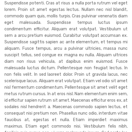
Suspendisse potenti. Cras at risus a nulla porta rutrum vel eget
lorem. Proin sit amet egestas lectus. Nullam nec nisl blandit,
commodo quam quis, mollis turpis. Cras pulvinar venenatis diam
eget malesuada. Suspendisse tempus luctus ipsum
condimentum efficitur. Aliquam erat volutpat. Vestibulum ut
sem a arcu pretium euismod. Curabitur volutpat accumsan ex.
Suspendisse sagittis sapien ac ante elementum, et tempus mi
aliquam. Fusce tempus, arcu a pulvinar ultricies, massa nunc
suscipit tellus, sed congue ex magna eu nulla. Aliquam ultrices
diam non risus vehicula, at dapibus enim euismod. Fusce
malesuada luctus dictum. Pellentesque non feugiat lectus. In
non felis velit. In sed laoreet dolor. Proin ut gravida lacus, nec
scelerisque lacus. Aliquam erat volutpat. Etiam vel odio sit amet
nisl fermentum condimentum. Pellentesque sit amet velit eget
metus rutrum cursus. In at eros nisl. Nam elementum enim sem,
id efficitur sapien rutrum sit amet. Maecenas efficitur eros ex, at
sodales nisl hendrerit a. Maecenas commodo sapien lectus, et
consequat nisi pretium non. Phasellus nunc odio, interdum vitae
faucibus at, egestas et nulla. Etiam imperdiet maximus
maximus. Etiam eget commodo nisi. Vestibulum felis nibh,