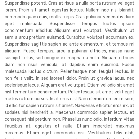
Suspendisse potenti. Cras at risus a nulla porta rutrum vel eget
lorem. Proin sit amet egestas lectus. Nullam nec nisl blandit,
commodo quam quis, mollis turpis. Cras pulvinar venenatis diam
eget malesuada. Suspendisse tempus luctus ipsum
condimentum efficitur. Aliquam erat volutpat. Vestibulum ut
sem a arcu pretium euismod. Curabitur volutpat accumsan ex.
Suspendisse sagittis sapien ac ante elementum, et tempus mi
aliquam. Fusce tempus, arcu a pulvinar ultricies, massa nunc
suscipit tellus, sed congue ex magna eu nulla. Aliquam ultrices
diam non risus vehicula, at dapibus enim euismod. Fusce
malesuada luctus dictum. Pellentesque non feugiat lectus. In
non felis velit. In sed laoreet dolor. Proin ut gravida lacus, nec
scelerisque lacus. Aliquam erat volutpat. Etiam vel odio sit amet
nisl fermentum condimentum. Pellentesque sit amet velit eget
metus rutrum cursus. In at eros nisl. Nam elementum enim sem,
id efficitur sapien rutrum sit amet. Maecenas efficitur eros ex, at
sodales nisl hendrerit a. Maecenas commodo sapien lectus, et
consequat nisi pretium non. Phasellus nunc odio, interdum vitae
faucibus at, egestas et nulla. Etiam imperdiet maximus
maximus. Etiam eget commodo nisi. Vestibulum felis nibh,