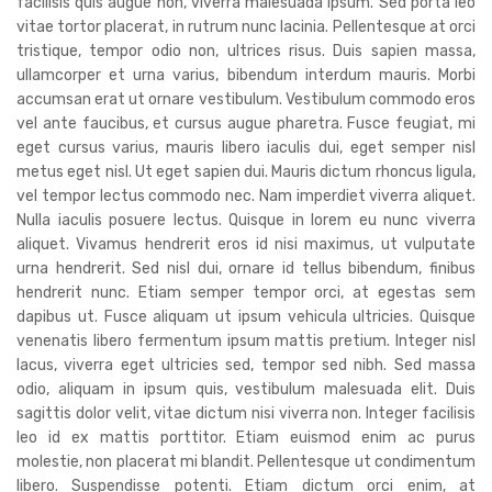
facilisis quis augue non, viverra malesuada ipsum. Sed porta leo
vitae tortor placerat, in rutrum nunc lacinia. Pellentesque at orci
tristique, tempor odio non, ultrices risus. Duis sapien massa,
ullamcorper et urna varius, bibendum interdum mauris. Morbi
accumsan erat ut ornare vestibulum. Vestibulum commodo eros
vel ante faucibus, et cursus augue pharetra. Fusce feugiat, mi
eget cursus varius, mauris libero iaculis dui, eget semper nisl
metus eget nisl. Ut eget sapien dui. Mauris dictum rhoncus ligula,
vel tempor lectus commodo nec. Nam imperdiet viverra aliquet.
Nulla iaculis posuere lectus. Quisque in lorem eu nunc viverra
aliquet. Vivamus hendrerit eros id nisi maximus, ut vulputate
urna hendrerit. Sed nisl dui, ornare id tellus bibendum, finibus
hendrerit nunc. Etiam semper tempor orci, at egestas sem
dapibus ut. Fusce aliquam ut ipsum vehicula ultricies. Quisque
venenatis libero fermentum ipsum mattis pretium. Integer nisl
lacus, viverra eget ultricies sed, tempor sed nibh. Sed massa
odio, aliquam in ipsum quis, vestibulum malesuada elit. Duis
sagittis dolor velit, vitae dictum nisi viverra non. Integer facilisis
leo id ex mattis porttitor. Etiam euismod enim ac purus
molestie, non placerat mi blandit. Pellentesque ut condimentum
libero. Suspendisse potenti. Etiam dictum orci enim, at