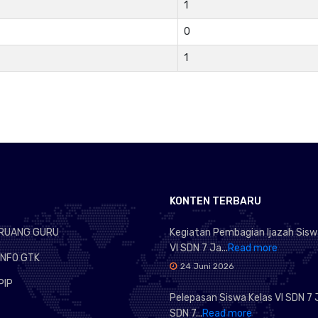
1
0
1
KONTEN TERBARU
RUANG GURU
Kegiatan Pembagian Ijazah Sisw
VI SDN 7 Ja...
Read more
INFO GTK
24 Juni 2026
PIP
Pelepasan Siswa Kelas VI SDN 7 J
SDN 7...
Read more