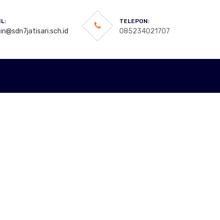
L:
TELEPON:
n@sdn7jatisari.sch.id
085234021707