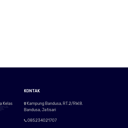
KONTAK
a Kelas
Kampung Bandusa, RT.2/RW.8.
Bandusa, Jatisari
085234021707