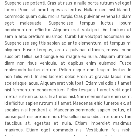
Suspendisse potenti. Cras at risus a nulla porta rutrum vel eget
lorem. Proin sit amet egestas lectus. Nullam nec nisl blandit,
commodo quam quis, mollis turpis. Cras pulvinar venenatis diam
eget malesuada. Suspendisse tempus luctus ipsum
condimentum efficitur. Aliquam erat volutpat. Vestibulum ut
sem a arcu pretium euismod. Curabitur volutpat accumsan ex.
Suspendisse sagittis sapien ac ante elementum, et tempus mi
aliquam. Fusce tempus, arcu a pulvinar ultricies, massa nunc
suscipit tellus, sed congue ex magna eu nulla. Aliquam ultrices
diam non risus vehicula, at dapibus enim euismod. Fusce
malesuada luctus dictum. Pellentesque non feugiat lectus. In
non felis velit. In sed laoreet dolor. Proin ut gravida lacus, nec
scelerisque lacus. Aliquam erat volutpat. Etiam vel odio sit amet
nisl fermentum condimentum. Pellentesque sit amet velit eget
metus rutrum cursus. In at eros nisl. Nam elementum enim sem,
id efficitur sapien rutrum sit amet. Maecenas efficitur eros ex, at
sodales nisl hendrerit a. Maecenas commodo sapien lectus, et
consequat nisi pretium non. Phasellus nunc odio, interdum vitae
faucibus at, egestas et nulla. Etiam imperdiet maximus
maximus. Etiam eget commodo nisi. Vestibulum felis nibh,